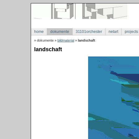
home
dokumente
31101orchester
netart
projects
» dokumente »
bildmaterial
»
landschaft
landschaft